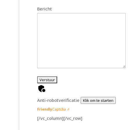
Bericht
Anti-robotverificatie
Klik om te starten
Friendly
Captcha ⇗
[/vc_column][/vc_row]