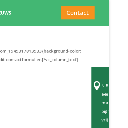
Contact
EUWS
ustom_1545317813533{background-color:
it contactformulier.[/vc_column_text]

N
B
ee
e
m
a
bij
tr
vr
ij