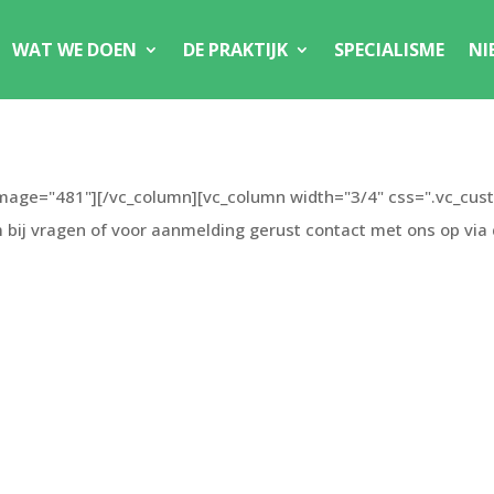
WAT WE DOEN
DE PRAKTIJK
SPECIALISME
NI
image="481"][/vc_column][vc_column width="3/4" css=".vc_c
bij vragen of voor aanmelding gerust contact met ons op via d