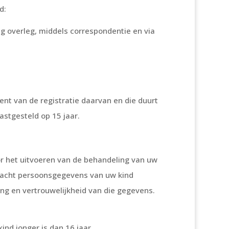
d:
g overleg, middels correspondentie en via
t van de registratie daarvan en die duurt
stgesteld op 15 jaar.
or het uitvoeren van de behandeling van uw
pdracht persoonsgegevens van uw kind
g en vertrouwelijkheid van die gegevens.
nd jonger is dan 16 jaar.