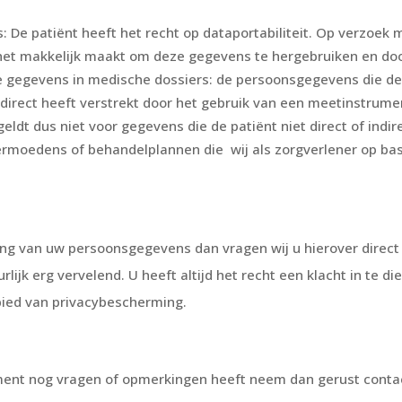
 De patiënt heeft het recht op dataportabiliteit. Op verzoe
 het makkelijk maakt om deze gegevens te hergebruiken en doo
e gegevens in medische dossiers: de persoonsgegevens die de 
direct heeft verstrekt door het gebruik van een meetinstrumen
geldt dus niet voor gegevens die de patiënt niet direct of indi
ermoedens of behandelplannen die wij als zorgverlener op bas
ng van uw persoonsgegevens dan vragen wij u hierover direct
rlijk erg vervelend. U heeft altijd het recht een klacht in te d
bied van privacybescherming.
ement nog vragen of opmerkingen heeft neem dan gerust conta