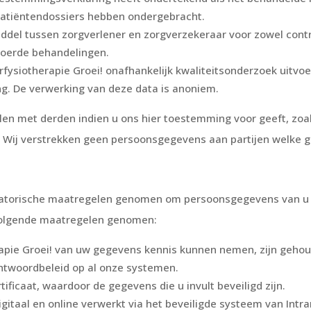
 patiëntendossiers hebben ondergebracht.
iddel tussen zorgverlener en zorgverzekeraar voor zowel contr
evoerde behandelingen.
fysiotherapie Groei! onafhankelijk kwaliteitsonderzoek uitvoe
ing. De verwerking van deze data is anoniem.
 met derden indien u ons hier toestemming voor geeft, zoals 
 Wij verstrekken geen persoonsgegevens aan partijen welke ge
satorische maatregelen genomen om persoonsgegevens van u
volgende maatregelen genomen:
rapie Groei! van uw gegevens kennis kunnen nemen, zijn geh
twoordbeleid op al onze systemen.
ificaat, waardoor de gegevens die u invult beveiligd zijn.
igitaal en online verwerkt via het beveiligde systeem van In