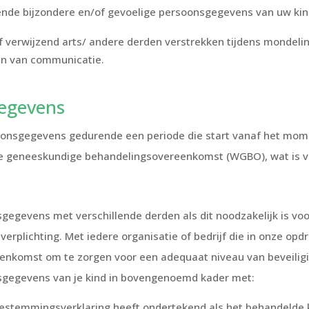
gende bijzondere en/of gevoelige persoonsgegevens van uw kin
 verwijzend arts/ andere derden verstrekken tijdens mondelin
en van communicatie.
egevens
oonsgegevens gedurende een periode die start vanaf het momen
de geneeskundige behandelingsovereenkomst (WGBO), wat is va
sgegevens met verschillende derden als dit noodzakelijk is vo
 verplichting. Met iedere organisatie of bedrijf die in onze o
nkomst om te zorgen voor een adequaat niveau van beveiligin
nsgegevens van je kind in bovengenoemd kader met:
estemmingsverklaring heeft ondertekend als het behandelde ki