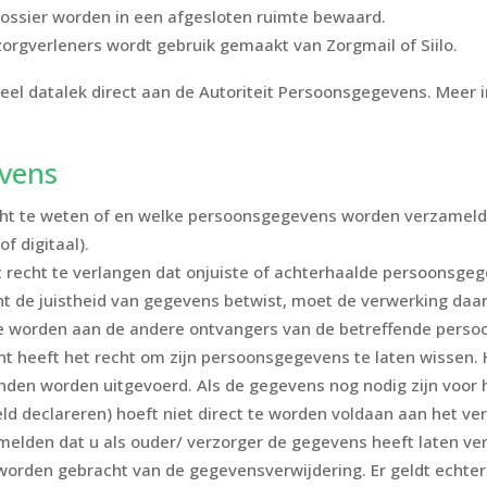
ossier worden in een afgesloten ruimte bewaard.
zorgverleners wordt gebruik gemaakt van Zorgmail of Siilo.
eel datalek direct aan de Autoriteit Persoonsgegevens. Meer 
.
vens
echt te weten of en welke persoonsgegevens worden verzameld
f digitaal).
het recht te verlangen dat onjuiste of achterhaalde persoonsg
 de juistheid van gegevens betwist, moet de verwerking daarv
te worden aan de andere ontvangers van de betreffende pers
nt heeft het recht om zijn persoonsgegevens te laten wissen
nden worden uitgevoerd. Als de gegevens nog nodig zijn voor 
 declareren) hoeft niet direct te worden voldaan aan het verz
r melden dat u als ouder/ verzorger de gegevens heeft laten v
den gebracht van de gegevensverwijdering. Er geldt echter ge