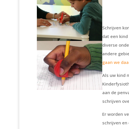
Schrijven ko
dat een kind 
diverse onde
andere gebie
gaan we daar
Als uw kind 
Kinderfysioth
aan de penvat
schrijven ov
Er worden ve
schrijven en