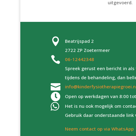
uitgevoerd.

Beatrijspad 2
2722 ZP Zoetermeer

06-12442348
Spreek gerust een bericht in a
tijdens de behandeling, dan bell

info@kinderfysiotherapiegroei.n

Open op werkdagen van 8:00 tot

Het is nu ook mogelijk om cont
Gebruik daar onderstaande link 
Neem contact op via WhatsApp