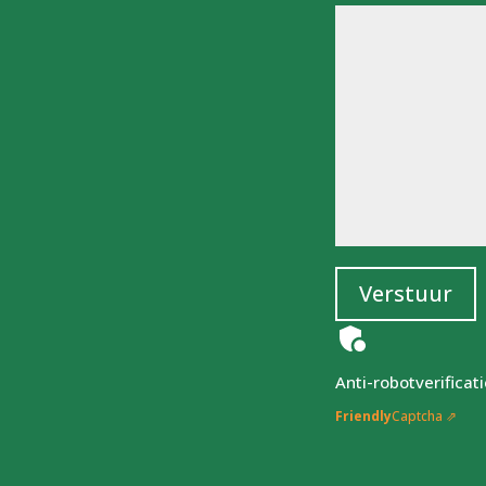
Verstuur
Anti-robotverificati
Friendly
Captcha ⇗