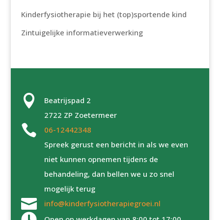
Kinderfysiotherapie bij het (top)sportende kind
Zintuigelijke informatieverwerking

Beatrijspad 2
2722 ZP Zoetermeer

06-12442348
Spreek gerust een bericht in als we even
niet kunnen opnemen tijdens de
behandeling, dan bellen we u zo snel
mogelijk terug

info@kinderfysiotherapiegroei.nl

Open op werkdagen van 8:00 tot 17:00