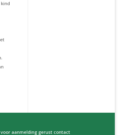
 kind
het
n.
an
 voor aanmelding gerust contact