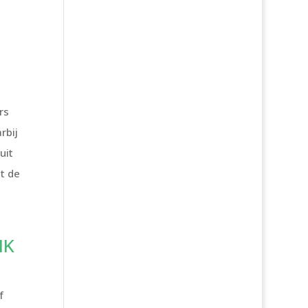
rs
rbij
uit
t de
IK
f