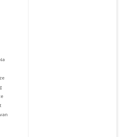
 Na
eze
g
te
t
 van