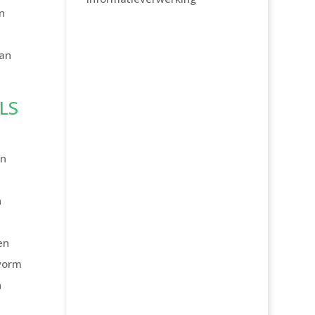
n
aan
LS
en
n
en
 vorm
n