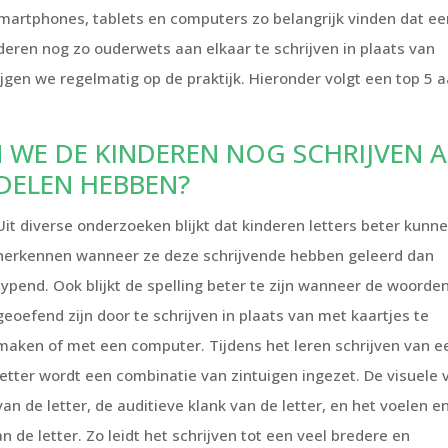
smartphones, tablets en computers zo belangrijk vinden dat ee
deren nog zo ouderwets aan elkaar te schrijven in plaats van
jgen we regelmatig op de praktijk. Hieronder volgt een top 5 
 WE DE KINDEREN NOG SCHRIJVEN A
DDELEN HEBBEN?
Uit diverse onderzoeken blijkt dat kinderen letters beter kunn
herkennen wanneer ze deze schrijvende hebben geleerd dan
typend. Ook blijkt de spelling beter te zijn wanneer de woorde
geoefend zijn door te schrijven in plaats van met kaartjes te
maken of met een computer. Tijdens het leren schrijven van e
letter wordt een combinatie van zintuigen ingezet. De visuele
van de letter, de auditieve klank van de letter, en het voelen e
de letter. Zo leidt het schrijven tot een veel bredere en