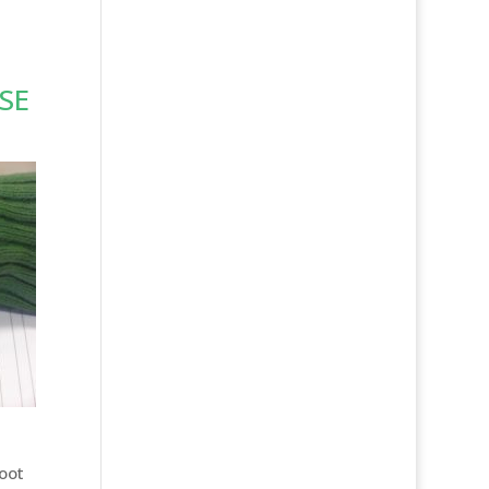
SE
oot